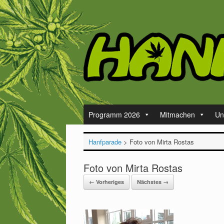
Zum
Inhalt
springen
Programm 2026
Mitmachen
Un
Hanfparade
>
Foto von Mirta Rostas
Foto von Mirta Rostas
← Vorheriges
Nächstes →