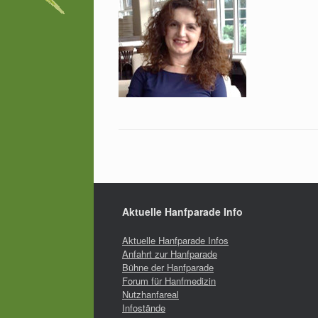
Aktuelle Hanfparade Info
Aktuelle Hanfparade Infos
Anfahrt zur Hanfparade
Bühne der Hanfparade
Forum für Hanfmedizin
Nutzhanfareal
Infostände