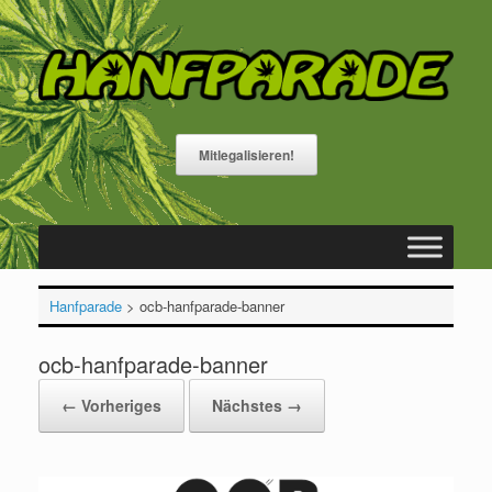
Zum
Inhalt
springen
Mitlegalisieren!
Hanfparade
>
ocb-hanfparade-banner
ocb-hanfparade-banner
← Vorheriges
Nächstes →