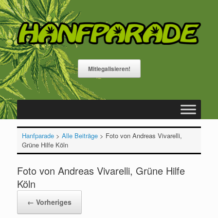
Zum
Inhalt
springen
Mitlegalisieren!
Hanfparade
>
Alle Beiträge
>
Foto von Andreas Vivarelli,
Grüne Hilfe Köln
Foto von Andreas Vivarelli, Grüne Hilfe
Köln
← Vorheriges