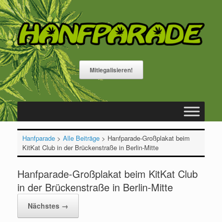
Zum
Inhalt
springen
Mitlegalisieren!
Hanfparade
>
Alle Beiträge
>
Hanfparade-Großplakat beim
KitKat Club in der Brückenstraße in Berlin-Mitte
Hanfparade-Großplakat beim KitKat Club
in der Brückenstraße in Berlin-Mitte
Nächstes →