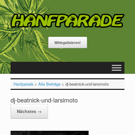
Zum
Inhalt
springen
Mitlegalisieren!
Hanfparade
>
Alle Beiträge
>
dj-beatnick-und-larsimoto
dj-beatnick-und-larsimoto
Nächstes →