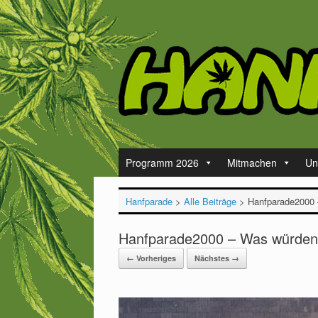
Zum
Inhalt
springen
Programm 2026
Mitmachen
Un
Hanfparade
>
Alle Beiträge
>
Hanfparade2000
Hanfparade2000 – Was würden
← Vorheriges
Nächstes →