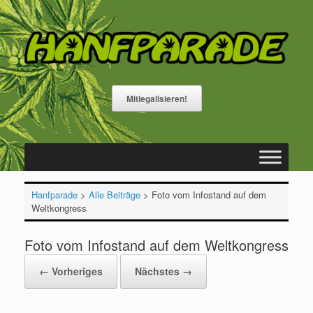
Zum
Inhalt
springen
Mitlegalisieren!
Hanfparade
>
Alle Beiträge
>
Foto vom Infostand auf dem
Weltkongress
Foto vom Infostand auf dem Weltkongress
← Vorheriges
Nächstes →