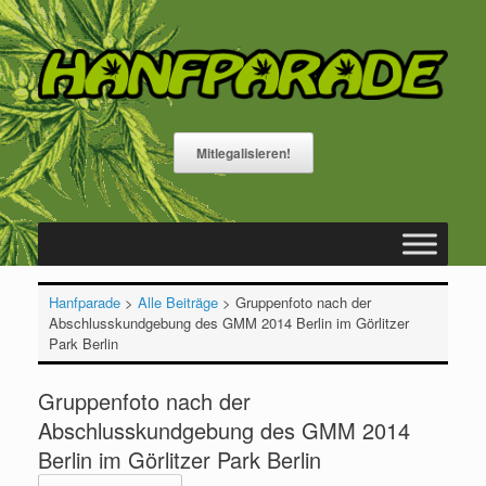
Zum
Inhalt
springen
Mitlegalisieren!
Hanfparade
>
Alle Beiträge
>
Gruppenfoto nach der
Abschlusskundgebung des GMM 2014 Berlin im Görlitzer
Park Berlin
Gruppenfoto nach der
Abschlusskundgebung des GMM 2014
Berlin im Görlitzer Park Berlin