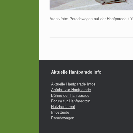
Archivfoto: Paradewagen auf der Hanfparade 199
Aktuelle Hanfparade Info
Aktuelle Hanfparade Infos
Anfahrt zur Hanfparade
Bühne der Hanfparade
Forum für Hanfmedizin
Nutzhanfareal
Infostände
Paradewagen