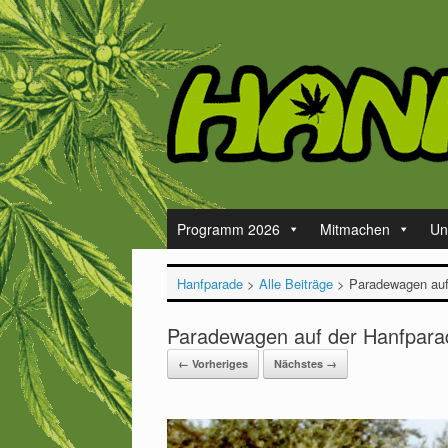
Zum
Inhalt
springen
Programm 2026
Mitmachen
Un
Hanfparade
>
Alle Beiträge
>
Paradewagen auf 
Paradewagen auf der Hanfparad
← Vorheriges
Nächstes →