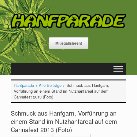
Zum
Inhalt
springen
Mitlegalisieren!
Hanfparade
>
Alle Beiträge
>
Schmuck aus Hanfgarn,
Vorführung an einem Stand im Nutzhanfareal auf dem
Cannafest 2013 (Foto)
Schmuck aus Hanfgarn, Vorführung an
einem Stand im Nutzhanfareal auf dem
Cannafest 2013 (Foto)