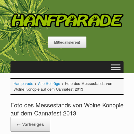
Zum
Inhalt
springen
Mitlegalisieren!
Hanfparade
>
Alle Beiträge
>
Foto des Messestands von
Wolne Konopie auf dem Cannafest 2013
Foto des Messestands von Wolne Konopie
auf dem Cannafest 2013
← Vorheriges