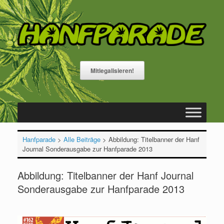
Zum
Inhalt
springen
Mitlegalisieren!
Hanfparade
>
Alle Beiträge
>
Abbildung: Titelbanner der Hanf
Journal Sonderausgabe zur Hanfparade 2013
Abbildung: Titelbanner der Hanf Journal
Sonderausgabe zur Hanfparade 2013