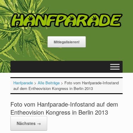
Zum
Inhalt
springen
Mitlegalisieren!
Hanfparade
>
Alle Beiträge
>
Foto vom Hanfparade-Infostand
auf dem Entheovision Kongress in Berlin 2013
Foto vom Hanfparade-Infostand auf dem
Entheovision Kongress in Berlin 2013
Nächstes →