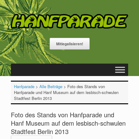
Zum
Inhalt
springen
Mitlegalisieren!
Hanfparade
>
Alle Beiträge
>
Foto des Stands von
Hanfparade und Hanf Museum auf dem lesbisch-schwulen
Stadtfest Berlin 2013
Foto des Stands von Hanfparade und
Hanf Museum auf dem lesbisch-schwulen
Stadtfest Berlin 2013