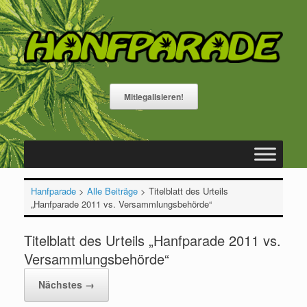
Zum
Inhalt
springen
Mitlegalisieren!
Hanfparade
>
Alle Beiträge
>
Titelblatt des Urteils
„Hanfparade 2011 vs. Versammlungsbehörde“
Titelblatt des Urteils „Hanfparade 2011 vs.
Versammlungsbehörde“
Nächstes →