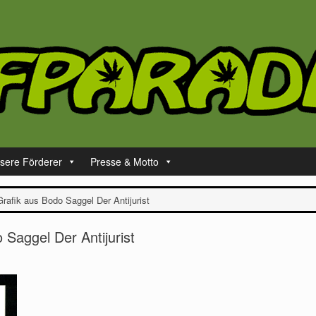
sere Förderer
Presse & Motto
Grafik aus Bodo Saggel Der Antijurist
 Saggel Der Antijurist