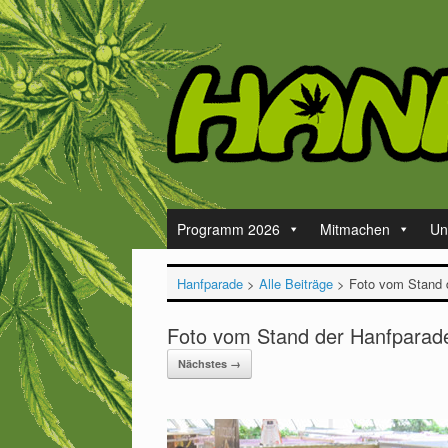
Zum
Inhalt
springen
Programm 2026
Mitmachen
Un
Hanfparade
>
Alle Beiträge
>
Foto vom Stand d
Foto vom Stand der Hanfparade
Nächstes →