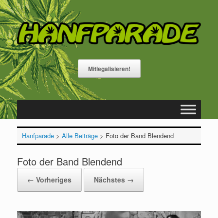
Zum
Inhalt
springen
Mitlegalisieren!
Hanfparade
>
Alle Beiträge
>
Foto der Band Blendend
Foto der Band Blendend
← Vorheriges
Nächstes →