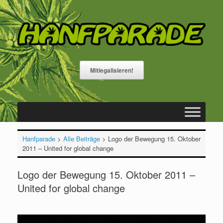
Zum
Inhalt
springen
Mitlegalisieren!
Hanfparade
>
Alle Beiträge
>
Logo der Bewegung 15. Oktober
2011 – United for global change
Logo der Bewegung 15. Oktober 2011 –
United for global change