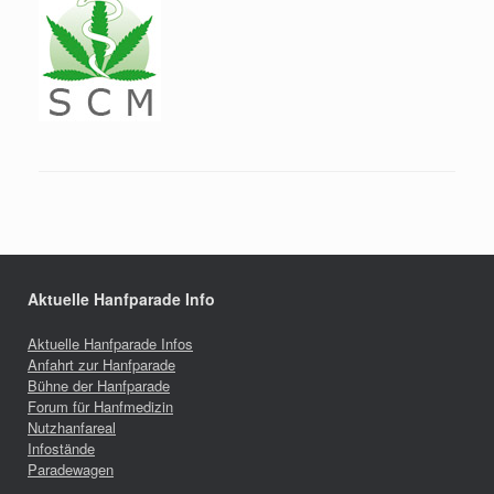
Aktuelle Hanfparade Info
Aktuelle Hanfparade Infos
Anfahrt zur Hanfparade
Bühne der Hanfparade
Forum für Hanfmedizin
Nutzhanfareal
Infostände
Paradewagen