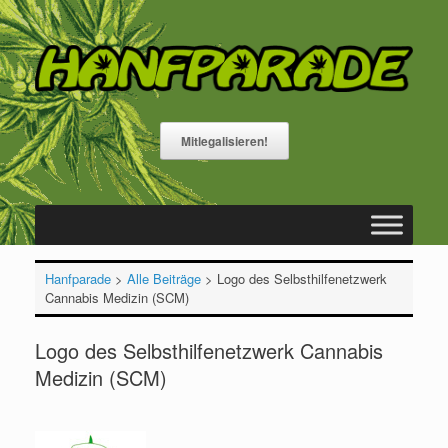
Zum
Inhalt
springen
Mitlegalisieren!
Hanfparade
>
Alle Beiträge
>
Logo des Selbsthilfenetzwerk
Cannabis Medizin (SCM)
Logo des Selbsthilfenetzwerk Cannabis
Medizin (SCM)