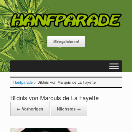
Zum
Inhalt
springen
Mitlegalisieren!
Hanfparade
>
Bildnis von Marquis de La Fayette
Bildnis von Marquis de La Fayette
← Vorheriges
Nächstes →