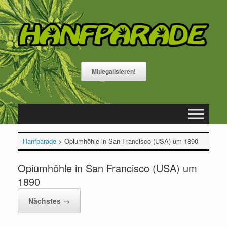
Zum
Inhalt
springen
Mitlegalisieren!
Hanfparade
>
Opiumhöhle in San Francisco (USA) um 1890
Opiumhöhle in San Francisco (USA) um
1890
Nächstes →