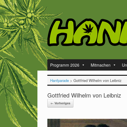
Zum
Inhalt
springen
Programm 2026
Mitmachen
Un
Hanfparade
>
Gottfried Wilhelm von Leibniz
Gottfried Wilhelm von Leibniz
← Vorheriges