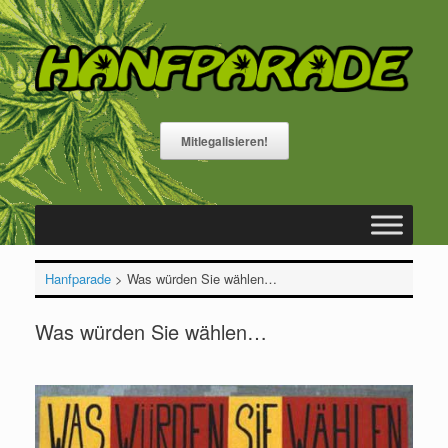
Zum
Inhalt
springen
Mitlegalisieren!
Hanfparade
>
Was würden Sie wählen…
Was würden Sie wählen…