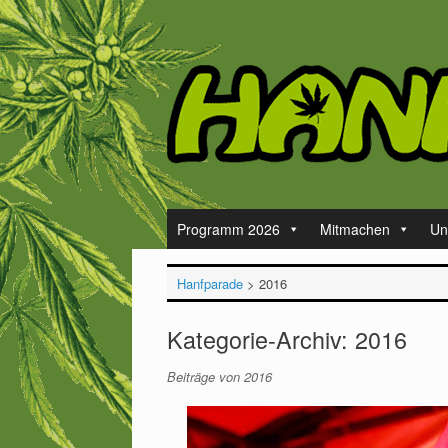
Zum
Inhalt
springen
Programm 2026
Mitmachen
Un
Hanfparade
>
2016
Kategorie-Archiv:
2016
Beiträge von 2016