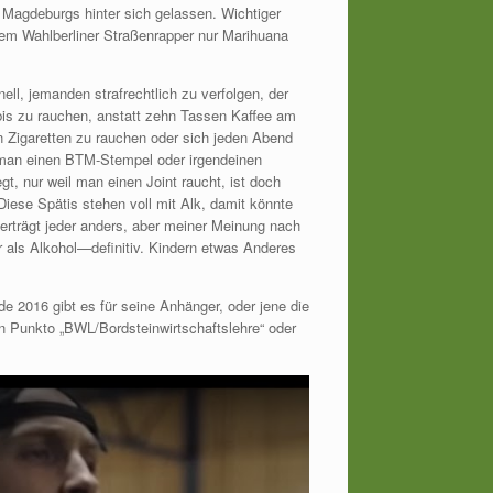
Magdeburgs hinter sich gelassen. Wichtiger
dem Wahlberliner Straßenrapper nur Marihuana
nell, jemanden strafrechtlich zu verfolgen, der
is zu rauchen, anstatt zehn Tassen Kaffee am
n Zigaretten zu rauchen oder sich jeden Abend
ss man einen BTM-Stempel oder irgendeinen
gt, nur weil man einen Joint raucht, ist doch
 Diese Spätis stehen voll mit Alk, damit könnte
verträgt jeder anders, aber meiner Meinung nach
 als Alkohol—definitiv. Kindern etwas Anderes
e 2016 gibt es für seine Anhänger, oder jene die
in Punkto „BWL/Bordsteinwirtschaftslehre“ oder