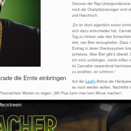
Grenzen der Rap-Untergrundszene 
noch als Chartplatzierungen sind 
und Haschisch.
„Es ist doch eigentlich schon krimi
sich dazu entschieden hat, Cannab
Tag zu trinken oder drei Schachtel
drei, vier Bier reinzupfeifen. Da
Eintrag in deren Dreckssystem krie
scheisse. Aber Bier gibt’s überall.
ich mich umbringen. Joints kiffen 
ist Cannabis tausendmal harmloser
zu erzählen, ist schlimm.“
rade die Ernte einbringen
Auf der
Leafly
-Bühne der Hanfparad
es noch werden wollen, Nachhilfe 
 Plusmachers Worten zu sagen: „Mit Plus kann man kein Minus machen“.
Mecstreem