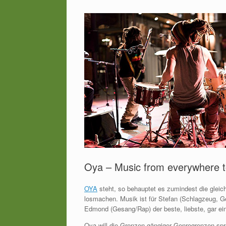
Oya – Music from everywhere 
OYA
steht, so behauptet es zumindest die gleich
losmachen. Musik ist für Stefan (Schlagzeug, G
Edmond (Gesang/Rap) der beste, liebste, gar ei
Oya will die Grenzen gängiger Genregrenzen sp