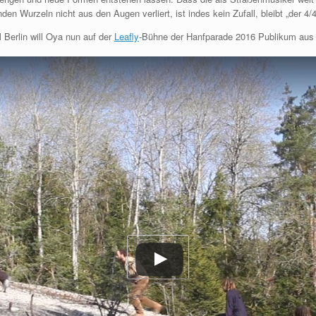
 Wurzeln nicht aus den Augen verliert, ist indes kein Zufall, bleibt „der 4/
Berlin will Oya nun auf der
Leafly
-Bühne der Hanfparade 2016 Publikum aus