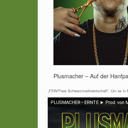
Plusmacher – Auf der Hanfpa
„FSW/Freie Schwarzmarktwirtschaft“. Um es in
PLUSMACHER - ERNTE ► Prod. von 