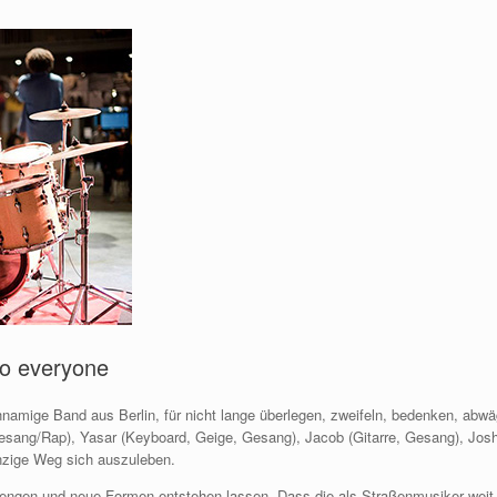
to everyone
namige Band aus Berlin, für nicht lange überlegen, zweifeln, bedenken, abwä
esang/Rap), Yasar (Keyboard, Geige, Gesang), Jacob (Gitarre, Gesang), Jos
nzige Weg sich auszuleben.
rengen und neue Formen entstehen lassen. Dass die als Straßenmusiker weit