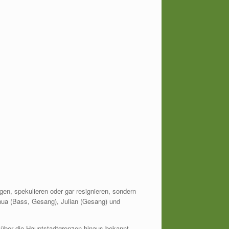
gen, spekulieren oder gar resignieren, sondern
hua (Bass, Gesang), Julian (Gesang) und
 über die Hauptstadtgrenzen hinaus bekannt