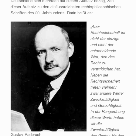
Deutschland sich mehrfach auf diesen Aufsatz bezog, zählt
dieser Aufsatz zu den einflussreichsten rechtsphilosophischen
Schriften des 20. Jahrhunderts. Darin heißt es:
„
Aber
Rechtssicherheit ist
nicht der einzige
und nicht der
entscheidende
Wert, den das
Recht zu
verwirklichen hat.
Neben die
Rechtssicherheit
treten vielmehr
zwei andere Werte:
Zweckmäßigkeit
und Gerechtigkeit.
In der Rangordnung
dieser Werte haben
wir die
Zweckmäßigkeit
Gustav Radbruch
des Rechts für das