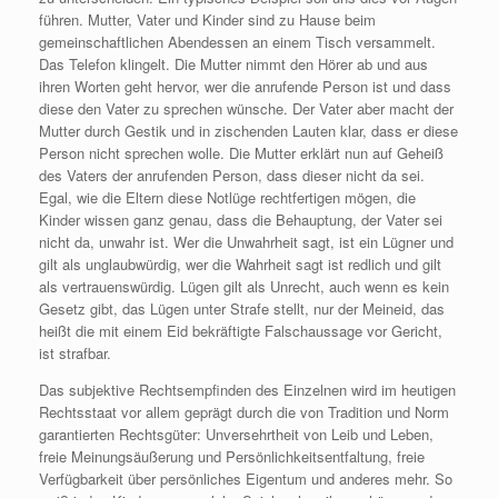
führen. Mutter, Vater und Kinder sind zu Hause beim
gemeinschaftlichen Abendessen an einem Tisch versammelt.
Das Telefon klingelt. Die Mutter nimmt den Hörer ab und aus
ihren Worten geht hervor, wer die anrufende Person ist und dass
diese den Vater zu sprechen wünsche. Der Vater aber macht der
Mutter durch Gestik und in zischenden Lauten klar, dass er diese
Person nicht sprechen wolle. Die Mutter erklärt nun auf Geheiß
des Vaters der anrufenden Person, dass dieser nicht da sei.
Egal, wie die Eltern diese Notlüge rechtfertigen mögen, die
Kinder wissen ganz genau, dass die Behauptung, der Vater sei
nicht da, unwahr ist. Wer die Unwahrheit sagt, ist ein Lügner und
gilt als unglaubwürdig, wer die Wahrheit sagt ist redlich und gilt
als vertrauenswürdig. Lügen gilt als Unrecht, auch wenn es kein
Gesetz gibt, das Lügen unter Strafe stellt, nur der Meineid, das
heißt die mit einem Eid bekräftigte Falschaussage vor Gericht,
ist strafbar.
Das subjektive Rechtsempfinden des Einzelnen wird im heutigen
Rechtsstaat vor allem geprägt durch die von Tradition und Norm
garantierten Rechtsgüter: Unversehrtheit von Leib und Leben,
freie Meinungsäußerung und Persönlichkeitsentfaltung, freie
Verfügbarkeit über persönliches Eigentum und anderes mehr. So