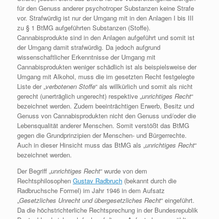
für den Genuss anderer psychotroper Substanzen keine Strafe
vor. Strafwürdig ist nur der Umgang mit in den Anlagen I bis III
zu § 1 BtMG aufgeführten Substanzen (Stoffe).
Cannabisprodukte sind in den Anlagen aufgeführt und somit ist
der Umgang damit strafwürdig. Da jedoch aufgrund
wissenschaftlicher Erkenntnisse der Umgang mit
Cannabisprodukten weniger schädlich ist als beispielsweise der
Umgang mit Alkohol, muss die im gesetzten Recht festgelegte
Liste der „
verbotenen Stoffe
“ als willkürlich und somit als nicht
gerecht (unerträglich ungerecht) respektive „
unrichtiges Recht
“
bezeichnet werden. Zudem beeinträchtigen Erwerb, Besitz und
Genuss von Cannabisprodukten nicht den Genuss und/oder die
Lebensqualität anderer Menschen. Somit verstößt das BtMG
gegen die Grundprinzipien der Menschen- und Bürgerrechte.
Auch in dieser Hinsicht muss das BtMG als „
unrichtiges Recht
“
bezeichnet werden.
Der Begriff „
unrichtiges Recht
“ wurde von dem
Rechtsphilosophen
Gustav Radbruch
(bekannt durch die
Radbruchsche Formel) im Jahr 1946 in dem Aufsatz
„
Gesetzliches Unrecht und übergesetzliches Recht
“ eingeführt.
Da die höchstrichterliche Rechtsprechung in der Bundesrepublik