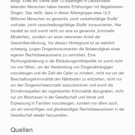
bringt. Etwa ein Viertel aller 12-59jährigen in Deutschland
lebenden Menschen haben bereits Erfahrungen mit illegalisierten
Drogen. Das heißt, dass in dieser Altersgruppe etwa 12,5
Millionen Menschen so genannte „
nicht verkehrsfähige Stoffe
“
und/oder „
nicht verschreibungsfähige Stoffe
“ konsumierten. Hier
handelt es sich somit nicht um eine so genannte „
kriminelle
Minderheit
„, sondern um einen relevanten Anteil der
Gesamtbevölkerung. Vor diesem Hintergrund ist es wahrlich
schwierig, jungen Drogenkonsumenten die Notwendigkeit eines
eigenen Rechtsbewusstseins zu vermitteln. Eine
Richtungsänderung in der Betäubungsmittelpolitik ist somit nicht
nur von Nöten, um der Verelendung von Drogenabhängigen
vorzubeugen und die Zahl der Opfer zu mindern, nicht nur um der
Beschaffungskriminalität den Nährboden zu entziehen, nicht nur
um den Drogenschwarzmarkt auszutrocknen und somit die
Einnahmequellen der organisierten Kriminalität abzugraben, nicht
nur um Misstrauen in der Gesellschaft und Verrat und
Erpressung in Familien vorzubeugen, sondern vor allem auch,
um ein vernünftiges und glaubwürdiges Rechtsbewusstsein in der
Gesellschaft wieder herzustellen.
Quellen