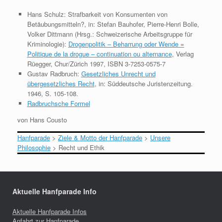
Hans Schulz: Strafbarkeit von Konsumenten von
Betäubungsmitteln?, in: Stefan Bauhofer, Pierre-Henri Bolle,
Volker Dittmann (Hrsg.: Schweizerische Arbeitsgruppe für
Kriminologie):
Drogenpolitik – Beharrung oder Wende =
Politique de la drogue – continuation ou alternance
, Verlag
Rüegger, Chur/Zürich 1997, ISBN 3-7253-0575-7
Gustav Radbruch:
Gesetzliches Unrecht und
übergesetzliches Recht
, in: Süddeutsche Juristenzeitung.
1946, S. 105-108.
Radbruchsche Formel
von Hans Cousto
Hanfparade
>
Ziele & Motto der Hanfparade
>
Unsere
Philosophie
>
Recht und Ethik
Aktuelle Hanfparade Info
Aktuelle Hanfparade Infos
Anfahrt zur Hanfparade