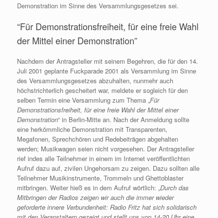
Demonstration im Sinne des Versammlungsgesetzes sei.
“Für Demonstrationsfreiheit, für eine freie Wahl
der Mittel einer Demonstration”
Nachdem der Antragsteller mit seinem Begehren, die für den 14.
Juli 2001 geplante Fuckparade 2001 als Versammlung im Sinne
des Versammlungsgesetzes abzuhalten, nunmehr auch
höchstrichterlich gescheitert war, meldete er sogleich für den
selben Termin eine Versammlung zum Thema „
Für
Demonstrationsfreiheit, für eine freie Wahl der Mittel einer
Demonstration
“ in Berlin-Mitte an. Nach der Anmeldung sollte
eine herkömmliche Demonstration mit Transparenten,
Megafonen, Sprechchören und Redebeiträgen abgehalten
werden; Musikwagen seien nicht vorgesehen. Der Antragsteller
rief indes alle Teilnehmer in einem im Internet veröffentlichten
Aufruf dazu auf, zivilen Ungehorsam zu zeigen. Dazu sollten alle
Teilnehmer Musikinstrumente, Trommeln und Ghettoblaster
mitbringen. Weiter hieß es in dem Aufruf wörtlich: „
Durch das
Mitbringen der Radios zeigen wir auch die immer wieder
geforderte innere Verbundenheit: Radio Fritz hat sich solidarisch
mit den Veranstaltern gezeigt und stellt uns von 14-20 Uhr eine