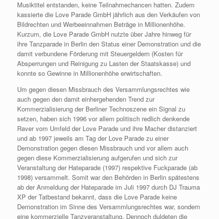
Musiktitel entstanden, keine Teilnahmechancen hatten. Zudem
kassierte die Love Parade GmbH jährlich aus den Verkäufen von
Bildrechten und Werbeeinnahmen Beträge in Millionenhöhe.
Kurzum, die Love Parade GmbH nutzte über Jahre hinweg für
ihre Tanzparade in Berlin den Status einer Demonstration und die
damit verbundene Förderung mit Steuergeldern (Kosten für
Absperrungen und Reinigung zu Lasten der Staatskasse) und
konnte so Gewinne in Millionenhöhe erwirtschaften.
Um gegen diesen Missbrauch des Versammlungsrechtes wie
auch gegen den damit einhergehenden Trend zur
Kommerzialisierung der Berliner Technoszene ein Signal zu
setzen, haben sich 1996 vor allem politisch redlich denkende
Raver vom Umfeld der Love Parade und ihre Macher distanziert
und ab 1997 jeweils am Tag der Love Parade zu einer
Demonstration gegen diesen Missbrauch und vor allem auch
gegen diese Kommerzialisierung aufgerufen und sich zur
Veranstaltung der Hateparade (1997) respektive Fuckparade (ab
1998) versammelt. Somit war den Behörden in Berlin spätestens
ab der Anmeldung der Hateparade im Juli 1997 durch DJ Trauma
XP der Tatbestand bekannt, dass die Love Parade keine
Demonstration im Sinne des Versammlungsrechtes war, sondern
eine kommerzielle Tanzveranstaltung. Dennoch duldeten die