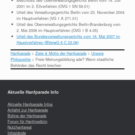
Beschluss des Oberverwaltungsgerichts Berlin vom 14. Juli
2001 im 2. Eilverfahren (OVG 1 SN 59.01)
Urteil des Verwaltungsgerichts Berlin vom 23. November 2004
im Hauptverfahren (VG 1 A 271.01)
Urteil des Oberverwaltungsgerichts Berlin-Brandenburg vom
2. Mai 2006 im Hauptverfahren (OVG 1 B 4.05)
Urteil des Bundesverwaltungsgerichts vom 16. Mai 2007 im
Hauptverfahren (BVerwG 6 C 23.06)
Hanfparade
>
Ziele & Motto der Hanfparade
>
Unsere
Philosophie
>
Freie Meinungsbildung ade? Wenn staatliche
Behörden das Recht brechen
Aktuelle Hanfparade Info
Aktuelle Hanfparade Infos
Anfahrt zur Hanfparade
Bühne der Hanfparade
Forum für Hanfmedizin
Nutzhanfareal
Infostände