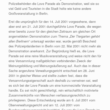
Polizeibehörden die Love Parade als Demonstration, weil sie so
viel Geld und Touristen in die Stadt holte wie keine andere
Großveranstaltung in Berlin.
Erst die ursprünglich für den 14. Juli 2001 vorgesehene, dann
aber erst am 21. Juli 2001 durchgeführte Love Parade, die wegen
einer bereits zuvor für den gleichen Zeitraum am gleichen Ort
angemeldeten Demonstration zum Thema „
Der Tiergarten gehört
allen Berlinern
“ untersagt worden war, wurde gemäß Bescheid
des Polizeipräsidenten in Berlin vom 22. Mai 2001 nicht mehr als
Demonstration anerkannt. Zur Begründung hieß es, die Love
Parade sei eine reine Musikveranstaltung und weise nicht den für
eine Versammlung maßgeblichen verbindenden Zweck der
Meinungsbildung und Meinungsäußerung auf. Auch das in dieser
Sache angerufene Verwaltungsgericht entschied am 28. Juni
2001 in gleicher Weise und stellte zudem fest, dass die
Versammlungseigenschaft auch deshalb zu verneinen sei, weil
es sich bei der Love Parade um eine kommerzielle Veranstaltung
handle. Es sei nicht gerechtfertigt, rein wirtschaftlich motivierte
Zusammenkünfte von Menschen verfassungsrechtlich zu
privilegieren. Diese Entscheidung wurde am 6. Juli 2001 vom
Oberverwaltungsgericht und am 12. Juli 2001 vom
Bundesverfassungsgericht bestätigt. So war die Love Parade im