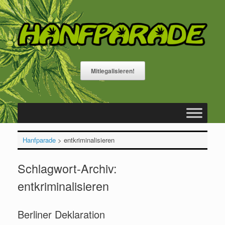
Zum
Inhalt
springen
Mitlegalisieren!
Hanfparade
>
entkriminalisieren
Schlagwort-Archiv:
entkriminalisieren
Berliner Deklaration