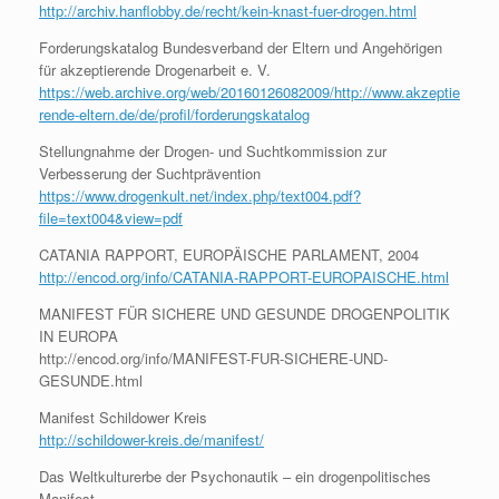
http://archiv.hanflobby.de/recht/kein-knast-fuer-drogen.html
Forderungskatalog Bundesverband der Eltern und Angehörigen
für akzeptierende Drogenarbeit e. V.
https://web.archive.org/web/20160126082009/http://www.akzeptie
rende-eltern.de/de/profil/forderungskatalog
Stellungnahme der Drogen- und Suchtkommission zur
Verbesserung der Suchtprävention
https://www.drogenkult.net/index.php/text004.pdf?
file=text004&view=pdf
CATANIA RAPPORT, EUROPÄISCHE PARLAMENT, 2004
http://encod.org/info/CATANIA-RAPPORT-EUROPAISCHE.html
MANIFEST FÜR SICHERE UND GESUNDE DROGENPOLITIK
IN EUROPA
http://encod.org/info/MANIFEST-FUR-SICHERE-UND-
GESUNDE.html
Manifest Schildower Kreis
http://schildower-kreis.de/manifest/
Das Weltkulturerbe der Psychonautik – ein drogenpolitisches
Manifest