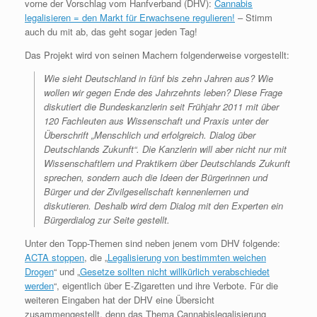
vorne der Vorschlag vom Hanfverband (DHV):
Cannabis
legalisieren = den Markt für Erwachsene regulieren!
– Stimm
auch du mit ab, das geht sogar jeden Tag!
Das Projekt wird von seinen Machern folgenderweise vorgestellt:
Wie sieht Deutschland in fünf bis zehn Jahren aus? Wie
wollen wir gegen Ende des Jahrzehnts leben? Diese Frage
diskutiert die Bundeskanzlerin seit Frühjahr 2011 mit über
120 Fachleuten aus Wissenschaft und Praxis unter der
Überschrift „Menschlich und erfolgreich. Dialog über
Deutschlands Zukunft“. Die Kanzlerin will aber nicht nur mit
Wissenschaftlern und Praktikern über Deutschlands Zukunft
sprechen, sondern auch die Ideen der Bürgerinnen und
Bürger und der Zivilgesellschaft kennenlernen und
diskutieren. Deshalb wird dem Dialog mit den Experten ein
Bürgerdialog zur Seite gestellt.
Unter den Topp-Themen sind neben jenem vom DHV folgende:
ACTA stoppen
, die „
Legalisierung von bestimmten weichen
Drogen
“ und „
Gesetze sollten nicht willkürlich verabschiedet
werden
“, eigentlich über E-Zigaretten und ihre Verbote. Für die
weiteren Eingaben hat der DHV eine Übersicht
zusammengestellt, denn das Thema Cannabislegalisierung