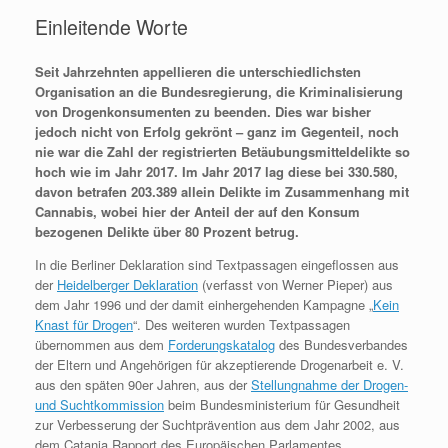
Einleitende Worte
Seit Jahrzehnten appellieren die unterschiedlichsten
Organisation an die Bundesregierung, die Kriminalisierung
von Drogenkonsumenten zu beenden. Dies war bisher
jedoch nicht von Erfolg gekrönt – ganz im Gegenteil, noch
nie war die Zahl der registrierten Betäubungsmitteldelikte so
hoch wie im Jahr 2017. Im Jahr 2017 lag diese bei 330.580,
davon betrafen 203.389 allein Delikte im Zusammenhang mit
Cannabis, wobei hier der Anteil der auf den Konsum
bezogenen Delikte über 80 Prozent betrug.
In die Berliner Deklaration sind Textpassagen eingeflossen aus
der
Heidelberger Deklaration
(verfasst von Werner Pieper) aus
dem Jahr 1996 und der damit einhergehenden Kampagne „
Kein
Knast für Drogen
“. Des weiteren wurden Textpassagen
übernommen aus dem
Forderungskatalog
des Bundesverbandes
der Eltern und Angehörigen für akzeptierende Drogenarbeit e. V.
aus den späten 90er Jahren, aus der
Stellungnahme der Drogen-
und Suchtkommission
beim Bundesministerium für Gesundheit
zur Verbesserung der Suchtprävention aus dem Jahr 2002, aus
dem Catania Rapport des Europäischen Parlamentes