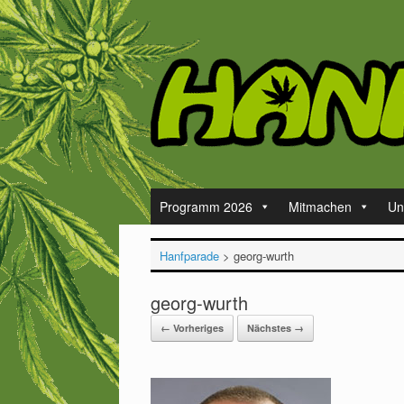
Zum
Inhalt
springen
Programm 2026
Mitmachen
Un
Hanfparade
>
georg-wurth
georg-wurth
← Vorheriges
Nächstes →