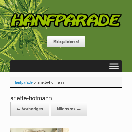
Zum
Inhalt
springen
Mitlegalisieren!
Hanfparade
>
anette-hofmann
anette-hofmann
← Vorheriges
Nächstes →