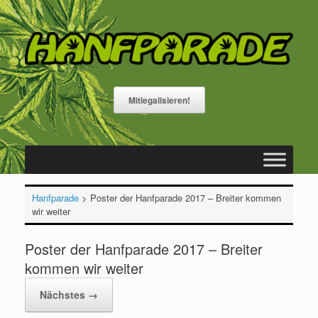
Zum
Inhalt
springen
Mitlegalisieren!
Hanfparade
>
Poster der Hanfparade 2017 – Breiter kommen
wir weiter
Poster der Hanfparade 2017 – Breiter
kommen wir weiter
Nächstes →