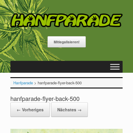
Zum
Inhalt
springen
Mitlegalisieren!
Hanfparade
>
hanfparade-flyer-back-500
hanfparade-flyer-back-500
← Vorheriges
Nächstes →