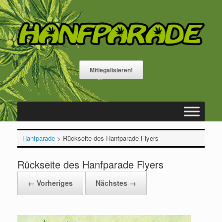
Zum
Inhalt
springen
Mitlegalisieren!
Hanfparade
>
Rückseite des Hanfparade Flyers
Rückseite des Hanfparade Flyers
← Vorheriges
Nächstes →