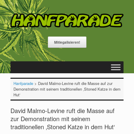
Zum
Inhalt
springen
Mitlegalisieren!
Hanfparade
>
David Malmo-Levine ruft die Masse auf zur
Demonstration mit seinem traditionellen ‚Stoned Katze in dem
Hut‘
David Malmo-Levine ruft die Masse auf
zur Demonstration mit seinem
traditionellen ‚Stoned Katze in dem Hut‘