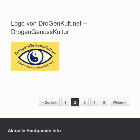
Logo von DroGenKult.net –
DrogenGenussKultur
Beitragsnavigation
« Zurück
1
2
3
4
5
Weiter »
Aktuelle Hanfparade Info