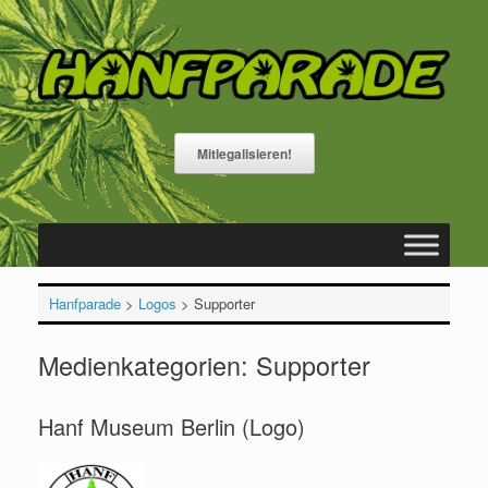
Zum
Inhalt
springen
Mitlegalisieren!
Hanfparade
>
Logos
>
Supporter
Medienkategorien: Supporter
Hanf Museum Berlin (Logo)