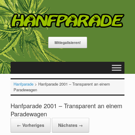
Zum
Inhalt
springen
Mitlegalisieren!
Hanfparade
>
Hanfparade 2001 – Transparent an einem
Paradewagen
Hanfparade 2001 – Transparent an einem
Paradewagen
← Vorheriges
Nächstes →