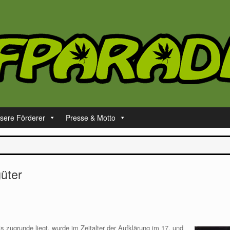
sere Förderer
Presse & Motto
üter
is zugrunde liegt, wurde im Zeitalter der Aufklärung im 17. und