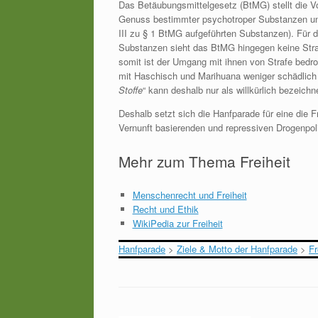
Das Betäubungsmittelgesetz (BtMG) stellt die V
Genuss bestimmter psychotroper Substanzen unte
III zu § 1 BtMG aufgeführten Substanzen). Für
Substanzen sieht das BtMG hingegen keine Straf
somit ist der Umgang mit ihnen von Strafe bedro
mit Haschisch und Marihuana weniger schädlich is
Stoffe
“ kann deshalb nur als willkürlich bezeichne
Deshalb setzt sich die Hanfparade für eine die 
Vernunft basierenden und repressiven Drogenpoli
Mehr zum Thema Freiheit
Menschenrecht und Freiheit
Recht und Ethik
WikiPedia zur Freiheit
Hanfparade
>
Ziele & Motto der Hanfparade
>
Fr