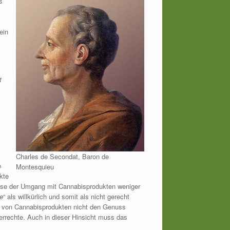
s
ein
t
Charles de Secondat, Baron de
e
Montesquieu
kte
nisse der Umgang mit Cannabisprodukten weniger
e
“ als willkürlich und somit als nicht gerecht
s von Cannabisprodukten nicht den Genuss
rrechte. Auch in dieser Hinsicht muss das