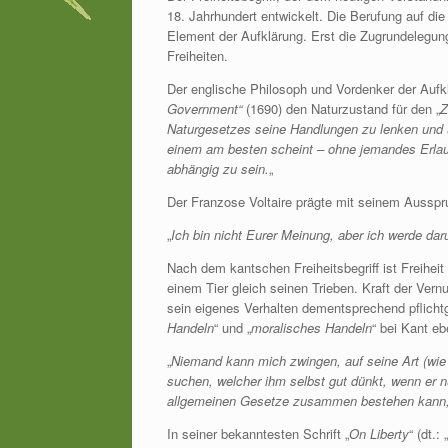
18. Jahrhundert entwickelt. Die Berufung auf die V
Element der Aufklärung. Erst die Zugrundelegun
Freiheiten.
Der englische Philosoph und Vordenker der Aufk
Government“
(1690) den Naturzustand für den „
Z
Naturgesetzes seine Handlungen zu lenken und ü
einem am besten scheint – ohne jemandes Erlau
abhängig zu sein.
„
Der Franzose Voltaire prägte mit seinem Ausspru
„
Ich bin nicht Eurer Meinung, aber ich werde d
Nach dem kantschen Freiheitsbegriff ist Freihei
einem Tier gleich seinen Trieben. Kraft der Ver
sein eigenes Verhalten dementsprechend pflichtg
Handeln
“ und „
moralisches Handeln
“ bei Kant e
„
Niemand kann mich zwingen, auf seine Art (wie 
suchen, welcher ihm selbst gut dünkt, wenn er 
allgemeinen Gesetze zusammen bestehen kann, (
In seiner bekanntesten Schrift „
On Liberty
“ (dt.: „