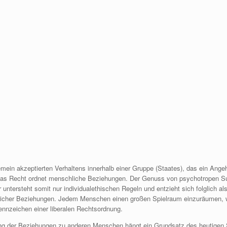
emein akzeptierten Verhaltens innerhalb einer Gruppe (Staates), das ein Angeh
 Das Recht ordnet menschliche Beziehungen. Der Genuss von psychotropen S
 untersteht somit nur individualethischen Regeln und entzieht sich folglich al
icher Beziehungen. Jedem Menschen einen großen Spielraum einzuräumen, w
Kennzeichen einer liberalen Rechtsordnung.
ng der Beziehungen zu anderen Menschen hängt ein Grundsatz des heutigen 