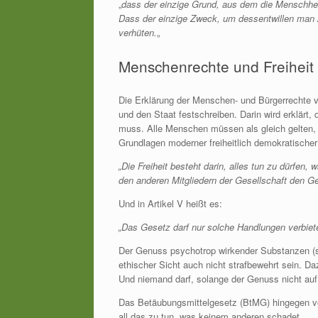
„
dass der einzige Grund, aus dem die Menschheit, 
Dass der einzige Zweck, um dessentwillen man Z
verhüten.
„
Menschenrechte und Freiheit
Die Erklärung der Menschen- und Bürgerrechte 
und den Staat festschreiben. Darin wird erklärt
muss. Alle Menschen müssen als gleich gelten,
Grundlagen moderner freiheitlich demokratischer 
„Die Freiheit besteht darin, alles tun zu dürfe
den anderen Mitgliedern der Gesellschaft den 
Und in Artikel V heißt es:
„Das Gesetz darf nur solche Handlungen verbiete
Der Genuss psychotrop wirkender Substanzen (sp
ethischer Sicht auch nicht strafbewehrt sein. 
Und niemand darf, solange der Genuss nicht auf 
Das Betäubungsmittelgesetz (BtMG) hingegen ver
all das zu tun, was keinem anderen schadet.