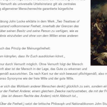
ernunft als universelle Urteilsinstanz gilt als zentrales
g allgemeiner Menschenrechte garantierte bürgerliche
lärung John Locke erklärte in dem Werk „
Two Treatises of
ustand vollkommener Freiheit, innerhalb der Grenzen des
ber seinen Besitz und seine Person zu verfügen, wie es
bnis einzuholen und ohne von dem Willen eines anderen
ch das Prinzip der Meinungsfreiheit:
arum kämpfen, dass Ihr Euch ausdrücken könnt.
„
t nur durch Vernunft möglich. Ohne Vernunft folgt der Mensch
nunft aber ist der Mensch in der Lage, das Gute zu erkennen und
emäß auszurichten. Da nach Kant nur der sich bewusst pflichtgemäß, also mor
benso Synonyme wie der freie Wille und der gute Wille.
er sich das Wohlsein anderer Menschen denkt) glücklich zu sein, sondern ein
nur der Freiheit Anderer, einem gleichem Zwecke nachzustreben, die mit der 
das ist diesem Rechte des Andern) nicht Abbruch tut.
„
Über die Freiheit
„) setzt der britische Philosoph und Nationalökonom John Stua