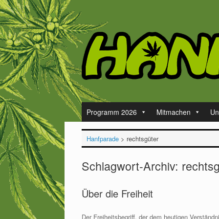
Zum
Inhalt
springen
Programm 2026
Mitmachen
Un
Hanfparade
>
rechtsgüter
Schlagwort-Archiv:
rechtsg
Über die Freiheit
Der Freiheitsbegriff, der dem heutigen Verständn