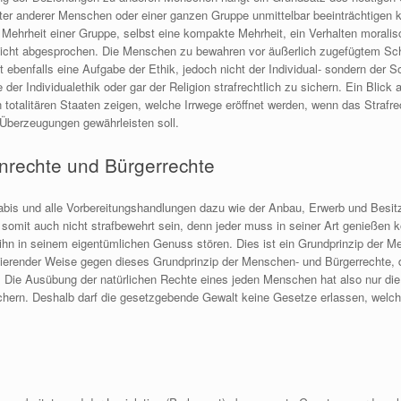
er anderer Menschen oder einer ganzen Gruppe unmittelbar beeinträchtigen 
 Mehrheit einer Gruppe, selbst eine kompakte Mehrheit, ein Verhalten moralisch
nicht abgesprochen. Die Menschen zu bewahren vor äußerlich zugefügtem Sc
 ebenfalls eine Aufgabe der Ethik, jedoch nicht der Individual- sondern der So
der Individualethik oder gar der Religion strafrechtlich zu sichern. Ein Blick
n totalitären Staaten zeigen, welche Irrwege eröffnet werden, wenn das Strafr
r Überzeugungen gewährleisten soll.
nrechte und Bürgerrechte
is und alle Vorbereitungshandlungen dazu wie der Anbau, Erwerb und Besitz 
somit auch nicht strafbewehrt sein, denn jeder muss in seiner Art genießen
, ihn in seinem eigentümlichen Genuss stören. Dies ist ein Grundprinzip der 
avierender Weise gegen dieses Grundprinzip der Menschen- und Bürgerrechte, d
: Die Ausübung der natürlichen Rechte eines jeden Menschen hat also nur die
hern. Deshalb darf die gesetzgebende Gewalt keine Gesetze erlassen, welche