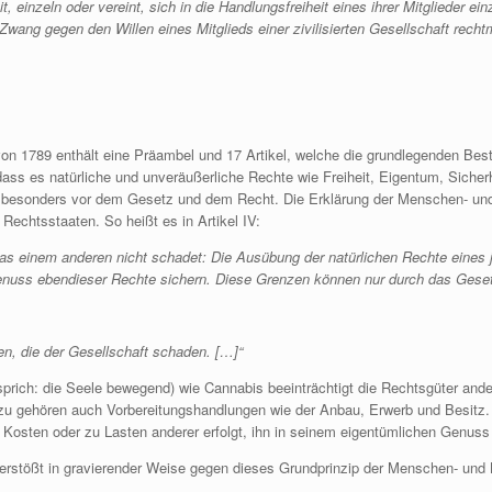
einzeln oder vereint, sich in die Handlungsfreiheit eines ihrer Mitglieder ei
wang gegen den Willen eines Mitglieds einer zivilisierten Gesellschaft rech
von 1789 enthält eine Präambel und 17 Artikel, welche die grundlegenden B
, dass es natürliche und unveräußerliche Rechte wie Freiheit, Eigentum, Sich
 besonders vor dem Gesetz und dem Recht. Die Erklärung der Menschen- und
Rechtsstaaten. So heißt es in Artikel IV:
n, was einem anderen nicht schadet: Die Ausübung der natürlichen Rechte eines
Genuss ebendieser Rechte sichern. Diese Grenzen können nur durch das Gese
n, die der Gesellschaft schaden. […]“
rich: die Seele bewegend) wie Cannabis beeinträchtigt die Rechtsgüter and
Dazu gehören auch Vorbereitungshandlungen wie der Anbau, Erwerb und Besitz
Kosten oder zu Lasten anderer erfolgt, ihn in seinem eigentümlichen Genuss
stößt in gravierender Weise gegen dieses Grundprinzip der Menschen- und Bü