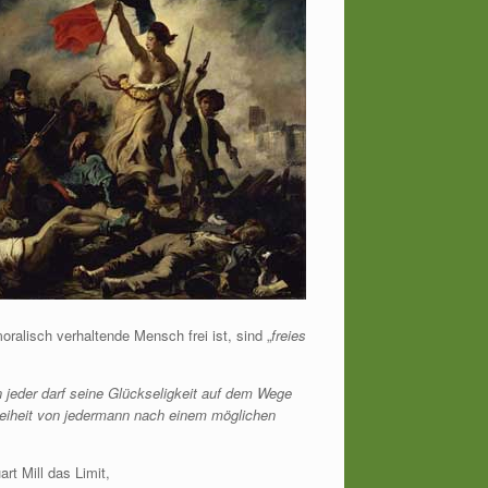
alisch verhaltende Mensch frei ist, sind „
freies
 jeder darf seine Glückseligkeit auf dem Wege
Freiheit von jedermann nach einem möglichen
rt Mill das Limit,