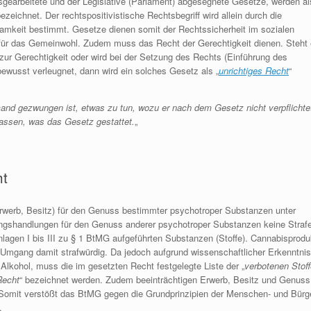
sgearbeitete und der Legislative (Parlament) abgesegnete Gesetze, werden al
zeichnet. Der rechtspositivistische Rechtsbegriff wird allein durch die
mkeit bestimmt. Gesetze dienen somit der Rechtssicherheit im sozialen
ür das Gemeinwohl. Zudem muss das Recht der Gerechtigkeit dienen. Steht 
ur Gerechtigkeit oder wird bei der Setzung des Rechts (Einführung des
bewusst verleugnet, dann wird ein solches Gesetz als „
unrichtiges Recht
“
and gezwungen ist, etwas zu tun, wozu er nach dem Gesetz nicht verpflichte
lassen, was das Gesetz gestattet.
„
ht
rwerb, Besitz) für den Genuss bestimmter psychotroper Substanzen unter
tungshandlungen für den Genuss anderer psychotroper Substanzen keine Straf
Anlagen I bis III zu § 1 BtMG aufgeführten Substanzen (Stoffe). Cannabisprodu
er Umgang damit strafwürdig. Da jedoch aufgrund wissenschaftlicher Erkennt
 Alkohol, muss die im gesetzten Recht festgelegte Liste der „
verbotenen Stoff
Recht
“ bezeichnet werden. Zudem beeinträchtigen Erwerb, Besitz und Genus
Somit verstößt das BtMG gegen die Grundprinzipien der Menschen- und Bürge
.