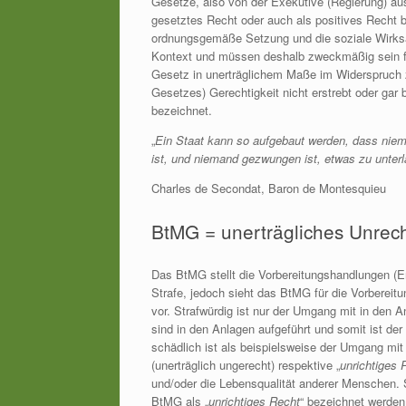
Gesetze, also von der Exekutive (Regierung) au
gesetztes Recht oder auch als positives Recht be
ordnungsgemäße Setzung und die soziale Wirksa
Kontext und müssen deshalb zweckmäßig sein f
Gesetz in unerträglichem Maße im Widerspruch z
Gesetzes) Gerechtigkeit nicht erstrebt oder gar 
bezeichnet.
„
Ein Staat kann so aufgebaut werden, dass niem
ist, und niemand gezwungen ist, etwas zu unter
Charles de Secondat, Baron de Montesquieu
BtMG = unerträgliches Unrec
Das BtMG stellt die Vorbereitungshandlungen (E
Strafe, jedoch sieht das BtMG für die Vorberei
vor. Strafwürdig ist nur der Umgang mit in den 
sind in den Anlagen aufgeführt und somit ist d
schädlich ist als beispielsweise der Umgang mit
(unerträglich ungerecht) respektive „
unrichtiges 
und/oder die Lebensqualität anderer Menschen. 
BtMG als „
unrichtiges Recht
“ bezeichnet werden