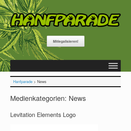
Zum
Inhalt
springen
Mitlegalisieren!
Hanfparade
>
News
Medienkategorien: News
Levitation Elements Logo