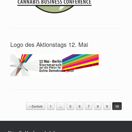
Logo des Aktionstags 12. Mai
Beitragsnavigation
« Zurück
1
…
5
6
7
8
9
10