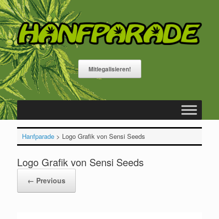
Skip
to
content
Mitlegalisieren!
Hanfparade
>
Logo Grafik von Sensi Seeds
Logo Grafik von Sensi Seeds
← Previous