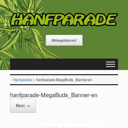
Skip
to
content
Mitlegalisieren!
Hanfparade
>
hanfparade-MegaBuds_Banner-en
hanfparade-MegaBuds_Banner-en
Next →