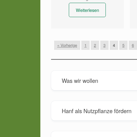
Weiterlesen
« Vorherige
1
2
3
4
5
6
Was wir wollen
Hanf als Nutzpflanze fördern