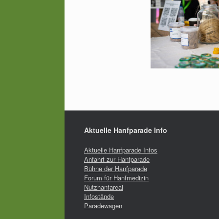
Aktuelle Hanfparade Info
Aktuelle Hanfparade Infos
Anfahrt zur Hanfparade
Bühne der Hanfparade
Forum für Hanfmedizin
Nutzhanfareal
Infostände
Paradewagen