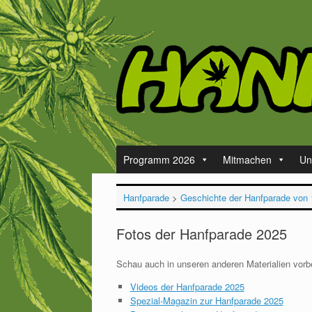
Zum
Inhalt
springen
Programm 2026
Mitmachen
Un
Hanfparade
>
Geschichte der Hanfparade von 
Fotos der Hanfparade 2025
Schau auch in unseren anderen Materialien vorb
Videos der Hanfparade 2025
Spezial-Magazin zur Hanfparade 2025