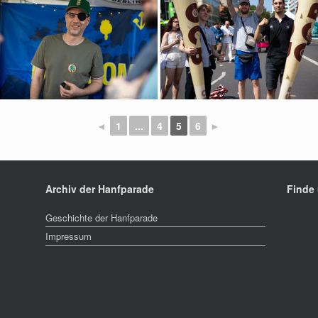
◄
1
...
4
5
6
►
Archiv der Hanfparade
Finde
Geschichte der Hanfparade
Impressum