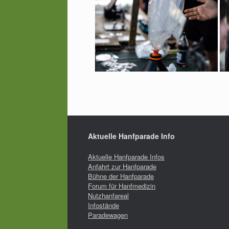
Aktuelle Hanfparade Info
Aktuelle Hanfparade Infos
Anfahrt zur Hanfparade
Bühne der Hanfparade
Forum für Hanfmedizin
Nutzhanfareal
Infostände
Paradewagen