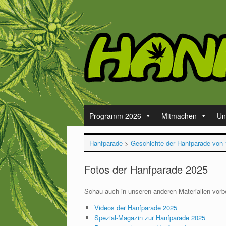
Zum
Inhalt
springen
Programm 2026
Mitmachen
Un
Hanfparade
>
Geschichte der Hanfparade von 
Fotos der Hanfparade 2025
Schau auch in unseren anderen Materialien vorb
Videos der Hanfparade 2025
Spezial-Magazin zur Hanfparade 2025